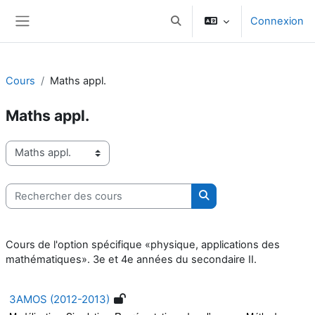
Passer au contenu principal
Connexion
Activer/désactiver la saisie d
Panneau latéral
Cours
Maths appl.
Maths appl.
Catégories de cours
Rechercher des cours
Rechercher des cours
Cours de l'option spécifique «physique, applications des
mathématiques». 3e et 4e années du secondaire II.
3AMOS (2012-2013)