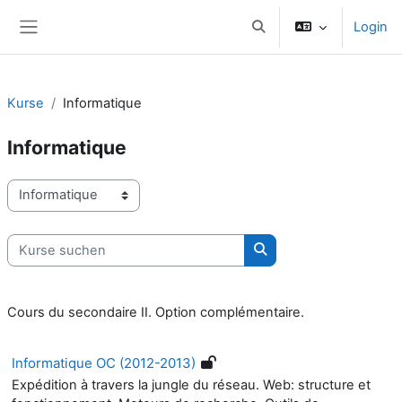
Zum Hauptinhalt
Login
Sucheingabe umschalte
Website-Übersicht
Kurse
Informatique
Informatique
Kursbereiche
Kurse suchen
Kurse suchen
Cours du secondaire II. Option complémentaire.
Informatique OC (2012-2013)
Expédition à travers la jungle du réseau. Web: structure et