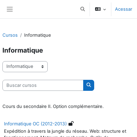
Ir para o conteúdo principal
Acessar
Alternar entrada de pesqui
Painel lateral
Cursos
Informatique
Informatique
Categorias de Cursos
Buscar cursos
Buscar cursos
Cours du secondaire II. Option complémentaire.
Informatique OC (2012-2013)
Expédition à travers la jungle du réseau. Web: structure et