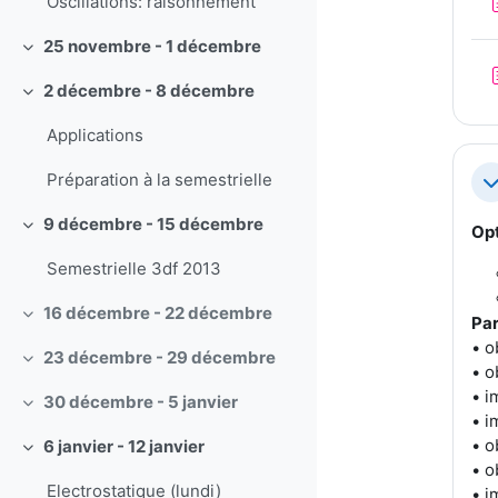
Oscillations: raisonnement
25 novembre - 1 décembre
Replier
2 décembre - 8 décembre
Replier
Applications
Préparation à la semestrielle
Re
9 décembre - 15 décembre
Op
Replier
Semestrielle 3df 2013
16 décembre - 22 décembre
Par
Replier
• o
23 décembre - 29 décembre
Replier
• o
• i
30 décembre - 5 janvier
Replier
• i
• o
6 janvier - 12 janvier
Replier
• o
Electrostatique (lundi)
• i