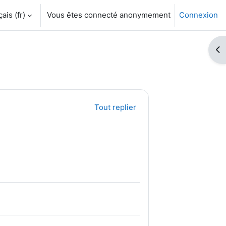
is ‎(fr)‎
Vous êtes connecté anonymement
Connexion
ver la saisie de recherche
Ouv
Tout replier