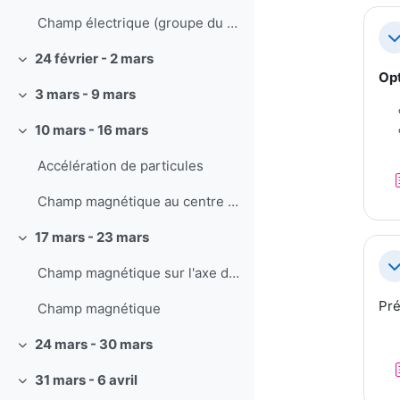
Champ électrique (groupe du vendredi, compte double)
Re
24 février - 2 mars
Replier
Opt
3 mars - 9 mars
Replier
10 mars - 16 mars
Replier
Accélération de particules
Champ magnétique au centre d'une bobine
17 mars - 23 mars
Replier
Re
Champ magnétique sur l'axe d'un aimant dipolaire
Pré
Champ magnétique
24 mars - 30 mars
Replier
31 mars - 6 avril
Replier