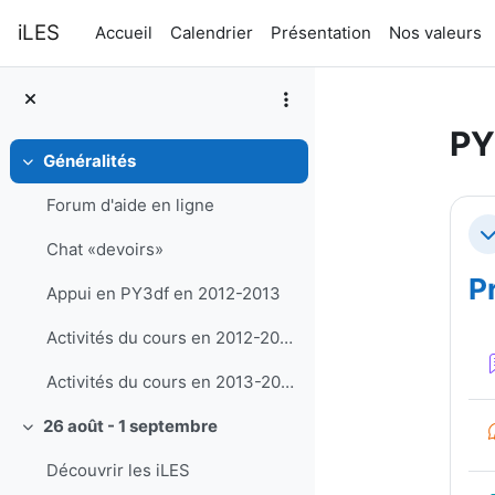
Passer au contenu principal
iLES
Accueil
Calendrier
Présentation
Nos valeurs
PY
Généralités
Replier
Ré
Forum d'aide en ligne
Re
Chat «devoirs»
P
Appui en PY3df en 2012-2013
Activités du cours en 2012-2013
Activités du cours en 2013-2014
26 août - 1 septembre
Replier
Découvrir les iLES