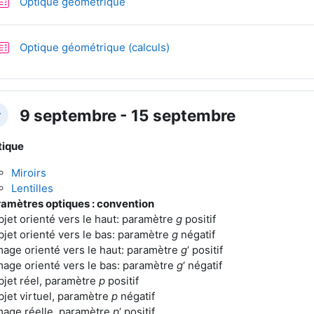
Test
Optique géométrique
Test
Optique géométrique (calculs)
9 septembre - 15 septembre
plier
tique
Miroirs
Lentilles
amètres optiques : convention
bjet orienté vers le haut: paramètre
g
positif
bjet orienté vers le bas: paramètre
g
négatif
mage orienté vers le haut: paramètre
g
‘ positif
mage orienté vers le bas: paramètre
g
‘ négatif
bjet réel, paramètre
p
positif
bjet virtuel, paramètre
p
négatif
mage réelle, paramètre
p
‘ positif