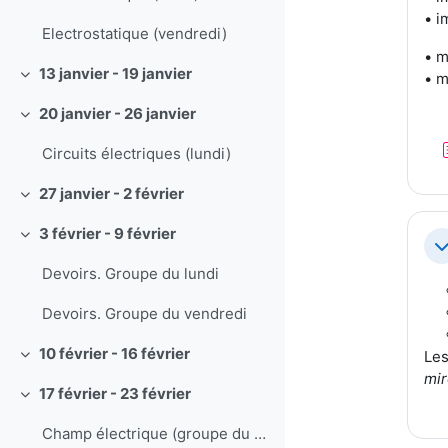
• i
Electrostatique (vendredi)
• m
13 janvier - 19 janvier
• m
Replier
20 janvier - 26 janvier
Replier
Circuits électriques (lundi)
27 janvier - 2 février
Replier
3 février - 9 février
Replier
Re
Devoirs. Groupe du lundi
Devoirs. Groupe du vendredi
10 février - 16 février
Les
Replier
mir
17 février - 23 février
Replier
Champ électrique (groupe du lundi, compte double)