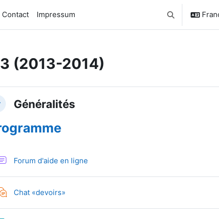
Contact
Impressum
França
Activer/désacti
3 (2013-2014)
sumé de section
Généralités
plier
rogramme
Forum d'aide en ligne
Chat «devoirs»